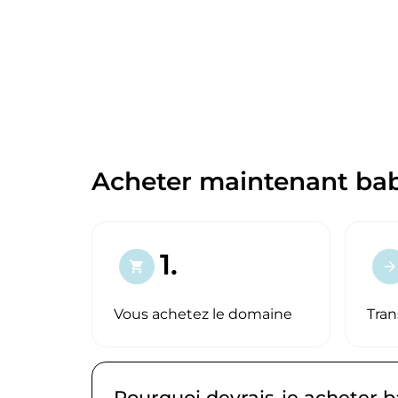
Acheter maintenant bab
1.
shopping_cart
arrow_forward
Vous achetez le domaine
Tran
Pourquoi devrais-je acheter b