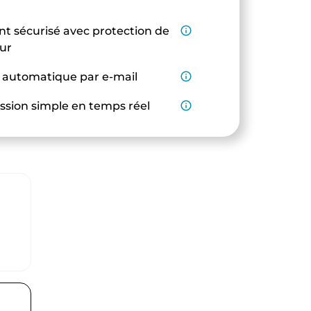
t sécurisé avec protection de
info_outline
eur
 automatique par e-mail
info_outline
ssion simple en temps réel
info_outline