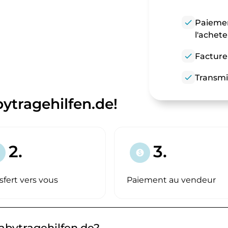
check
Paiemen
l'achet
check
Facture
check
Transmi
ytragehilfen.de!
2.
3.
paid
sfert vers vous
Paiement au vendeur
abytragehilfen.de?